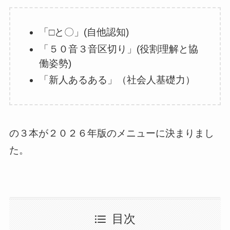
「□と〇」(自他認知)
「５０音３音区切り」(役割理解と協
働姿勢)
「新人あるある」（社会人基礎力）
の３本が２０２６年版のメニューに決まりまし
た。
目次