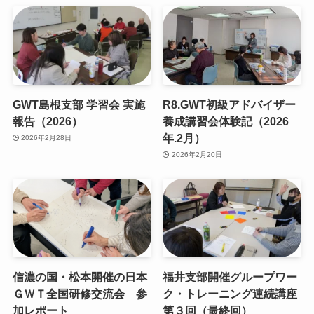
GWT島根支部 学習会 実施
R8.GWT初級アドバイザー
報告（2026）
養成講習会体験記（2026
年.2月）
2026年2月28日
2026年2月20日
信濃の国・松本開催の日本
福井支部開催グループワー
ＧＷＴ全国研修交流会 参
ク・トレーニング連続講座
加レポート
第３回（最終回）